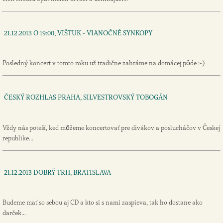
21.12.2013 O 19:00, VIŠTUK - VIANOČNÉ SYNKOPY
Posledný koncert v tomto roku už tradične zahráme na domácej pôde :-)
ČESKÝ ROZHLAS PRAHA, SILVESTROVSKÝ TOBOGÁN
Vždy nás poteší, keď môžeme koncertovať pre divákov a poslucháčov v Českej
republike...
21.12.2013 DOBRÝ TRH, BRATISLAVA
Budeme mať so sebou aj CD a kto si s nami zaspieva, tak ho dostane ako
darček...