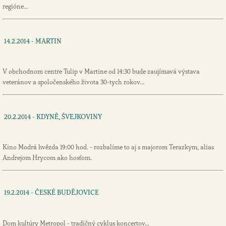
regióne...
14.2.2014 - MARTIN
V obchodnom centre Tulip v Martine od 14:30 bude zaujímavá výstava
veteránov a spoločenského života 30-tych rokov...
20.2.2014 - KDYNĚ, ŠVEJKOVINY
Kino Modrá hvězda 19:00 hod. - rozbalíme to aj s majorom Terazkym, alias
Andrejom Hrycom ako hosťom.
19.2.2014 - ČESKÉ BUDĚJOVICE
Dom kultúry Metropol - tradičný cyklus koncertov...