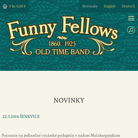
0 ks
0,00 €
Slovensky
English
Deutsch
NOVINKY
22.3.2014 ŠENKVICE
Pozvanie na jedinečné vinárske podujatia v našom Malokarpatskom