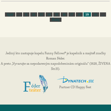
Späť
...
11
12
13
14
15
16
17
18
19
20
...
Ďalej
Jediný kto zastupuje kapelu Funny Fellows® je kapelník a majiteľ značky
Roman Féder.
A preto „Vyvarujte sa nepodareným napodobeninám originálu“ (1928, ŽIVENA
Str.15).
Partner CD Happy Feet