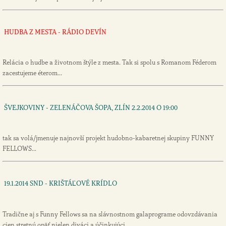
HUDBA Z MESTA - RÁDIO DEVÍN
Relácia o hudbe a životnom štýle z mesta. Tak si spolu s Romanom Féderom
zacestujeme éterom...
ŠVEJKOVINY - ZELENÁČOVA ŠOPA, ZLÍN 2.2.2014 O 19:00
tak sa volá/jmenuje najnovší projekt hudobno-kabaretnej skupiny FUNNY
FELLOWS...
19.1.2014 SND - KRIŠTÁĽOVÉ KRÍDLO
Tradične aj s Funny Fellows sa na slávnostnom galaprograme odovzdávania
cien stretnú opäť nielen diváci a účinkujúci...