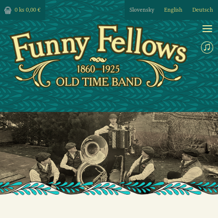
0 ks
0,00 €
Slovensky
English
Deutsch