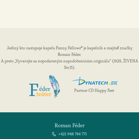
Jediný kto zastupuje kapelu Funny Fellows® je kapelník a majiteľ značky
Roman Féder.
A preto „Vyvarujte sa nepodareným napodobeninám originálu“ (1928, ŽIVENA
Str.15).
Partner CD Happy Feet
Roman Féder
+421 948 744 771