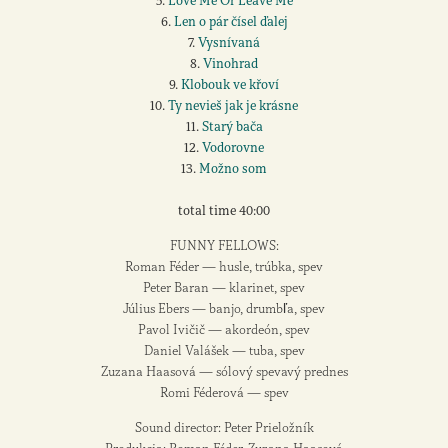
5.
Love Me Or Leave Me
6.
Len o pár čísel ďalej
7.
Vysnívaná
8.
Vinohrad
9.
Klobouk ve křoví
10.
Ty nevieš jak je krásne
11.
Starý bača
12.
Vodorovne
13.
Možno som
total time 40:00
FUNNY FELLOWS:
Roman Féder — husle, trúbka, spev
Peter Baran — klarinet, spev
Július Ebers — banjo, drumbľa, spev
Pavol Ivičič — akordeón, spev
Daniel Valášek — tuba, spev
Zuzana Haasová — sólový spevavý prednes
Romi Féderová — spev
Sound director: Peter Prieložník