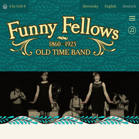
0 ks
0,00 €
Slovensky
English
Deutsch