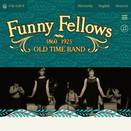
0 ks
0,00 €
Slovensky
English
Deutsch