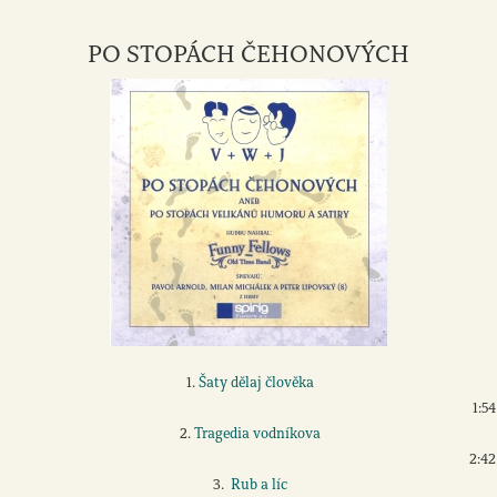
PO STOPÁCH ČEHONOVÝCH
1.
Šaty dělaj člověka
1:54
2.
Tragedia vodníkova
2:42
3.
Rub a líc