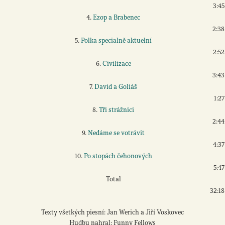
3:45
4.
Ezop a Brabenec
2:38
5.
Polka specialně aktuelní
2:52
6.
Civilizace
3:43
7.
David a Goliáš
1:27
8.
Tři strážnici
2:44
9.
Nedáme se votrávit
4:37
10.
Po stopách čehonových
5:47
Total
32:18
Texty všetkých piesní: Jan Werich a Jiří Voskovec
Hudbu nahral: Funny Fellows