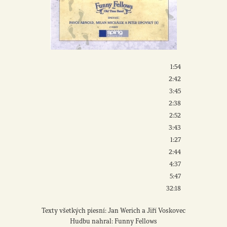
1:54
2:42
3:45
2:38
2:52
3:43
1:27
2:44
4:37
5:47
32:18
Texty všetkých piesní: Jan Werich a Jiří Voskovec
Hudbu nahral: Funny Fellows