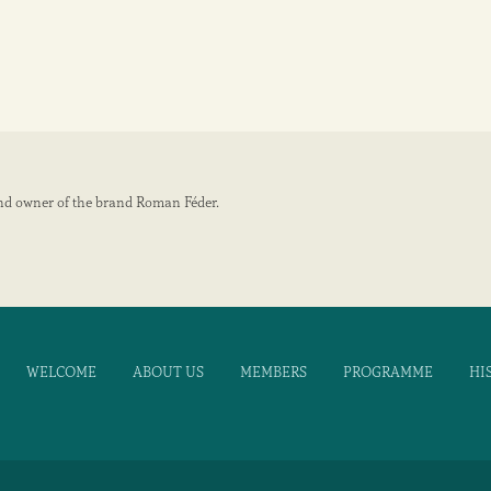
and owner of the brand Roman Féder.
WELCOME
ABOUT US
MEMBERS
PROGRAMME
HI