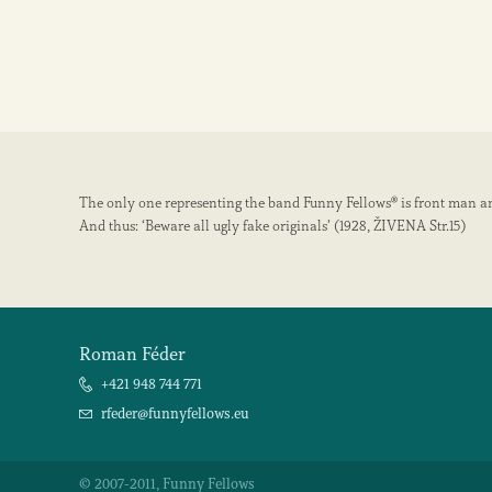
The only one representing the band Funny Fellows® is front man 
And thus: ‘Beware all ugly fake originals’ (1928, ŽIVENA Str.15)
Roman Féder
+421 948 744 771
rfeder@funnyfellows.eu
© 2007-2011, Funny Fellows