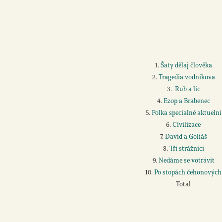
1.
Šaty dělaj člověka
2.
Tragedia vodníkova
3.
Rub a líc
4.
Ezop a Brabenec
5.
Polka specialně aktuelní
6.
Civilizace
7.
David a Goliáš
8.
Tři strážnici
9.
Nedáme se votrávit
10.
Po stopách čehonových
Total