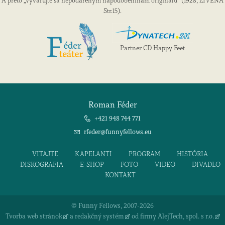
A preto „Vyvarujte sa nepodareným napodobeninám originálu“ (1928, ŽIVENA
Str.15).
Partner CD Happy Feet
Roman Féder
+421 948 744 771
rfeder@funnyfellows.eu
VITAJTE
KAPELANTI
PROGRAM
HISTÓRIA
DISKOGRAFIA
E-SHOP
FOTO
VIDEO
DIVADLO
KONTAKT
© Funny Fellows, 2007-2026
Tvorba web stránok
a
redakčný systém
od firmy
AlejTech, spol. s r.o.