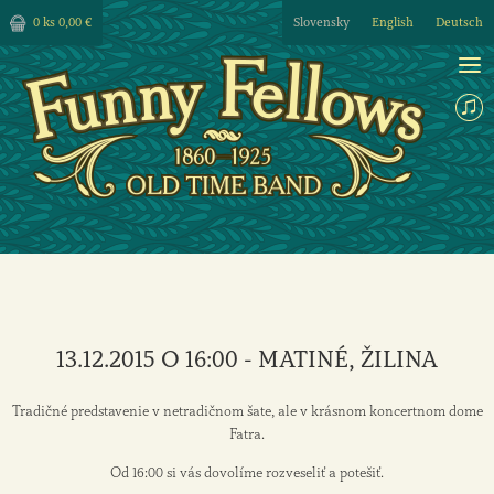
0 ks
0,00 €
Slovensky
English
Deutsch
13.12.2015 O 16:00 - MATINÉ, ŽILINA
Tradičné predstavenie v netradičnom šate, ale v krásnom koncertnom dome
Fatra.
Od 16:00 si vás dovolíme rozveseliť a potešiť.