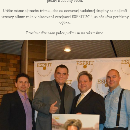
pekný hudobný večer.
Určite máme aj trochu trému, lebo od ocenenej hudobnej skupiny za najlepší
jazzový album roka v hlasovaní verejnosti ESPRIT 2014, sa očakáva perfektný
výkon.
Prosím držte nám palce, veľmi sa na vás tešíme.