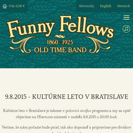
0 ks
0,00 €
Slovensky
English
Deutsch
9.8.2015 - KULTÚRNE LETO V BRATISLAVE
Kultúrne leto v Bratislave je takmer v polovici svojho programu a my sa opäť
objavíme na Hlavnom námestí v nedeľu 9.8.2015 o 20:00 hod.
Veríme, že nám počasie bude priať, tak ako doposiaľ a pripravíme pre divákov