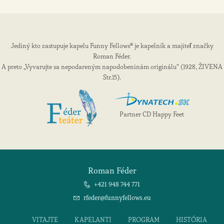
Jediný kto zastupuje kapelu Funny Fellows® je kapelník a majiteľ značky
Roman Féder.
A preto „Vyvarujte sa nepodareným napodobeninám originálu“ (1928, ŽIVENA
Str.15).
Partner CD Happy Feet
Roman Féder
+421 948 744 771
rfeder@funnyfellows.eu
VITAJTE
KAPELANTI
PROGRAM
HISTÓRIA