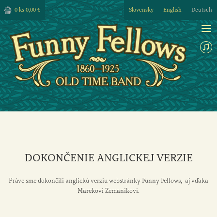
0 ks
0,00 €
Slovensky
English
Deutsch
DOKONČENIE ANGLICKEJ VERZIE
Práve sme dokončili anglickú verziu webstránky Funny Fellows, aj vďaka
Marekovi Zemanikovi.