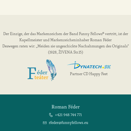
Der Einzige, der das Markenzeichen der Band Funny Fellows® vertritt, ist der
Kapellmeister und Markenzeicheninhaber Roman Féder
Deswegen raten wir: „Meiden sie ungeschickte Nachahmungen des Originals“
(1928, ŽIVENA Str.15)
Partner CD Happy Feet
Roman Féder
+421 948 744 771
rfeder@funnyfellows.eu