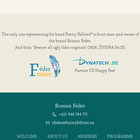
The only one representing the band Funny Fellows® is front man and owner of
the brand Roman Féder.
And thus: ‘Beware all ugly fake originals’ (1928, ŽIVENA Str.15)
Partner CD Happy Feet
Roman Féder
+421 948 744 771
rfeder@funnyfellows.eu
WELCOME
ABOUT US
MEMBERS
PROGRAMME