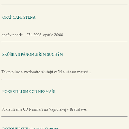
OPÄŤ CAFE STENA
opäť v nedeľu - 27.4.2008, opäť o 20:00
SKÚŠKA S PÁNOM JIŘÍM SUCHÝM
Takto pilne a svedomito skúšajú veľkí a úžasní majstri...
POKRSTILI SME CD NEZMAŘI
Pokrstili sme CD Nezmaři na Vajnorskej v Bratislave...