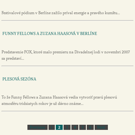
Festivalové pódium v Berlíne zažilo príval energie a pravého kumštu...
FUNNY FELLOWS A ZUZANA HAASOVÁ V BERLÍNE
Predstavenie FOX, ktoré malo premieru na Divadelnej lodi v novembri 2007
sa predstaví...
PLESOVÁ SEZÓNA
To že Funny Fellows a Zuzana Haasová vedia vytvoriť pravú plesovú
atmosféru tridsiatych rokov je už dávno známe...
Previous
1
2
3
4
5
6
Next