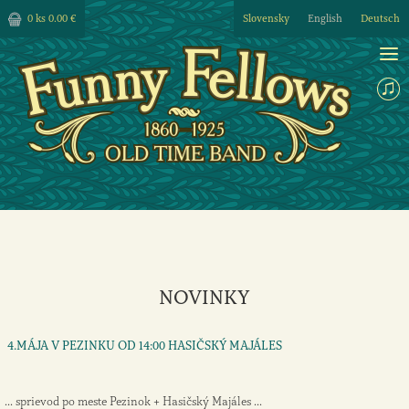
0 ks
0.00 €
Slovensky
English
Deutsch
NOVINKY
4.MÁJA V PEZINKU OD 14:00 HASIČSKÝ MAJÁLES
... sprievod po meste Pezinok + Hasičský Majáles ...