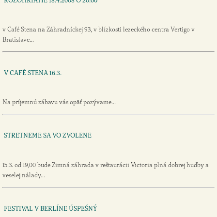
ROZOHRIATIE 18.4.2008 O 20:00
v Café Stena na Záhradníckej 93, v blízkosti lezeckého centra Vertigo v
Bratislave...
V CAFÉ STENA 16.3.
Na príjemnú zábavu vás opäť pozývame...
STRETNEME SA VO ZVOLENE
15.3. od 19,00 bude Zimná záhrada v reštaurácii Victoria plná dobrej hudby a
veselej nálady...
FESTIVAL V BERLÍNE ÚSPEŠNÝ