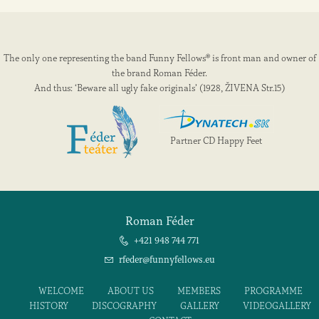
The only one representing the band Funny Fellows® is front man and owner of
the brand Roman Féder.
And thus: ‘Beware all ugly fake originals’ (1928, ŽIVENA Str.15)
Partner CD Happy Feet
Roman Féder
+421 948 744 771
rfeder@funnyfellows.eu
WELCOME
ABOUT US
MEMBERS
PROGRAMME
HISTORY
DISCOGRAPHY
GALLERY
VIDEOGALLERY