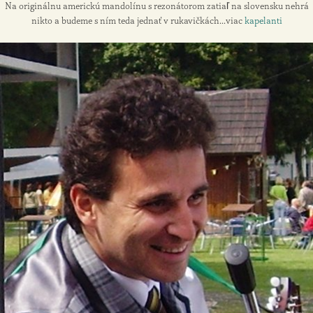
Na originálnu americkú mandolínu s rezonátorom zatiaľ na slovensku nehrá
nikto a budeme s ním teda jednať v rukavičkách...viac
kapelanti