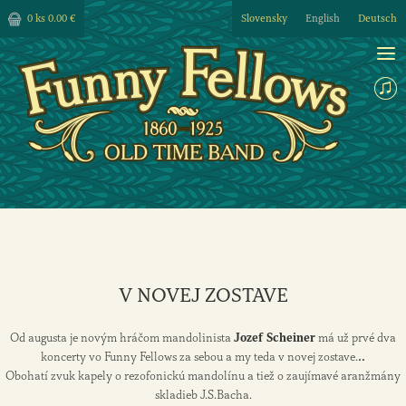
0 ks
0.00 €
Slovensky
English
Deutsch
V NOVEJ ZOSTAVE
Od augusta je novým hráčom mandolinista
Jozef Scheiner
má už prvé dva
koncerty vo Funny Fellows za sebou a my teda v novej zostave.
..
Obohatí zvuk kapely o rezofonickú mandolínu a tiež o zaujímavé aranžmány
skladieb J.S.Bacha.